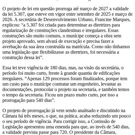
O projeto de lei em questão prorroga até março de 2027 a validade
da lei 5.307, que esteve em vigor entre setembro de 2025 e março de
2026. A secretária de Desenvolvimento Urbano, Francine Marques,
explicou: “a 5.307 foi criada para determinar as diretrizes para
regularização de construções clandestinas e irregulares. Essas
construções são muito comuns, o munícipe começa a obra sem
projeto aprovado, sem alvará de execução e precisa fazer a
averbação da sua área construída na matrícula. Como não tínhamos
uma legislação que flexibilizasse as diretrizes, foi necessária a
construção dessa lei”.
Essa lei teve vigência de 180 dias, mas, na visão da secretária, o
período foi muito curto, frente à grande quantia de edificações
irregulares. “Apenas 129 processos foram finalizados, porque tem
um custo para o munícipe contratar um engenheiro, levantar as
documentações, protocolar o projeto na secretaria, e também temos
o tempo da secretaria. Ficou um prazo muito curto, por isso a
prorrogação para 540 dias”.
O projeto de prorrogação já vem sendo analisado e discutindo na
Câmara há três meses, o que, na prática, acaba reduzindo um pouco
o seu período de vigência. Para corrigir isso, a Comissão de
Legislação apresentou uma emenda para que, ao invés de 540 dias,
a validade prevista passe para 720. O presidente da Câmara,