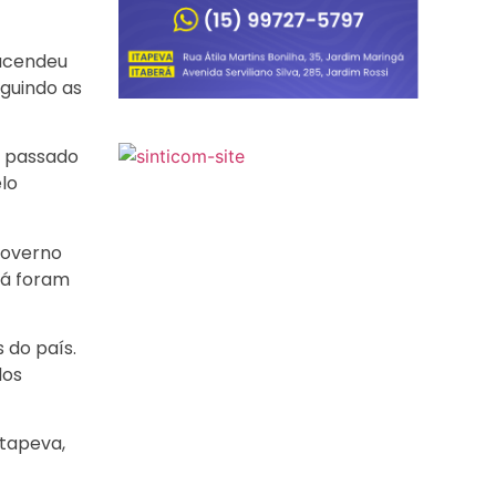
 acendeu
eguindo as
o passado
lo
governo
já foram
 do país.
dos
tapeva,