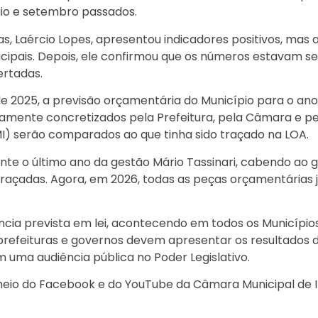
io e setembro passados.
ças, Laércio Lopes, apresentou indicadores positivos, mas
icipais. Depois, ele confirmou que os números estavam s
ertadas.
e 2025, a previsão orçamentária do Município para o an
ivamente concretizados pela Prefeitura, pela Câmara e pe
PMI) serão comparados ao que tinha sido traçado na LOA.
nte o último ano da gestão Mário Tassinari, cabendo ao 
 traçadas. Agora, em 2026, todas as peças orçamentárias 
ncia prevista em lei, acontecendo em todos os Municípios
 prefeituras e governos devem apresentar os resultados 
 uma audiência pública no Poder Legislativo.
meio do Facebook e do YouTube da Câmara Municipal de I