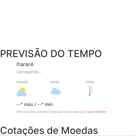
PREVISÃO DO TEMPO
Itararé
Carregando...
manhã
tarde
noite
--° máx / --° mín
Informações meteorológicas fornecidas por
Open-Meteo
Cotações de Moedas