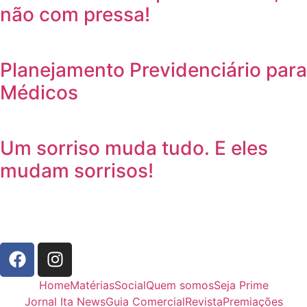
não com pressa!
Planejamento Previdenciário para
Médicos
Um sorriso muda tudo. E eles
mudam sorrisos!
Home
Matérias
Social
Quem somos
Seja Prime
Jornal Ita News
Guia Comercial
Revista
Premiações