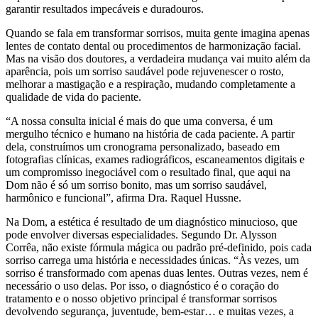
garantir resultados impecáveis e duradouros.
Quando se fala em transformar sorrisos, muita gente imagina apenas
lentes de contato dental ou procedimentos de harmonização facial.
Mas na visão dos doutores, a verdadeira mudança vai muito além da
aparência, pois um sorriso saudável pode rejuvenescer o rosto,
melhorar a mastigação e a respiração, mudando completamente a
qualidade de vida do paciente.
“A nossa consulta inicial é mais do que uma conversa, é um
mergulho técnico e humano na história de cada paciente. A partir
dela, construímos um cronograma personalizado, baseado em
fotografias clínicas, exames radiográficos, escaneamentos digitais e
um compromisso inegociável com o resultado final, que aqui na
Dom não é só um sorriso bonito, mas um sorriso saudável,
harmônico e funcional”, afirma Dra. Raquel Hussne.
Na Dom, a estética é resultado de um diagnóstico minucioso, que
pode envolver diversas especialidades. Segundo Dr. Alysson
Corrêa, não existe fórmula mágica ou padrão pré-definido, pois cada
sorriso carrega uma história e necessidades únicas. “Às vezes, um
sorriso é transformado com apenas duas lentes. Outras vezes, nem é
necessário o uso delas. Por isso, o diagnóstico é o coração do
tratamento e o nosso objetivo principal é transformar sorrisos
devolvendo segurança, juventude, bem-estar… e muitas vezes, a