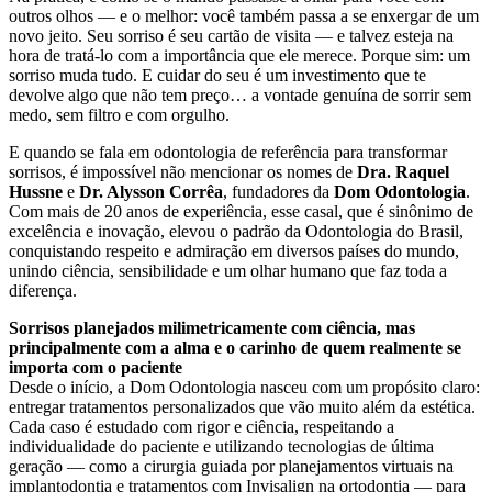
outros olhos — e o melhor: você também passa a se enxergar de um
novo jeito. Seu sorriso é seu cartão de visita — e talvez esteja na
hora de tratá-lo com a importância que ele merece. Porque sim: um
sorriso muda tudo. E cuidar do seu é um investimento que te
devolve algo que não tem preço… a vontade genuína de sorrir sem
medo, sem filtro e com orgulho.
E quando se fala em odontologia de referência para transformar
sorrisos, é impossível não mencionar os nomes de
Dra. Raquel
Hussne
e
Dr. Alysson Corrêa
, fundadores da
Dom Odontologia
.
Com mais de 20 anos de experiência, esse casal, que é sinônimo de
excelência e inovação, elevou o padrão da Odontologia do Brasil,
conquistando respeito e admiração em diversos países do mundo,
unindo ciência, sensibilidade e um olhar humano que faz toda a
diferença.
Sorrisos planejados milimetricamente com ciência, mas
principalmente com a alma e o carinho de quem realmente se
importa com o paciente
Desde o início, a Dom Odontologia nasceu com um propósito claro:
entregar tratamentos personalizados que vão muito além da estética.
Cada caso é estudado com rigor e ciência, respeitando a
individualidade do paciente e utilizando tecnologias de última
geração — como a cirurgia guiada por planejamentos virtuais na
implantodontia e tratamentos com Invisalign na ortodontia — para