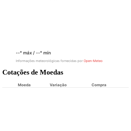
--° máx / --° mín
Informações meteorológicas fornecidas por
Open-Meteo
Cotações de Moedas
Moeda
Variação
Compra