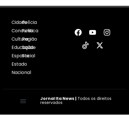
Cidade
Polícia
Concurso
Politica
Cultura
Região
Educação
Saúde
Esporte
Social
Estado
Nacional
Jornal Ita News |
Todos os direitos
reservados
Quem somos