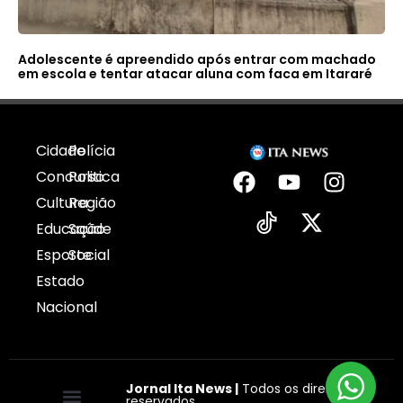
Adolescente é apreendido após entrar com machado
em escola e tentar atacar aluna com faca em Itararé
Cidade
Polícia
Concurso
Politica
Cultura
Região
Educação
Saúde
Esporte
Social
Estado
Nacional
Jornal Ita News |
Todos os direitos
reservados