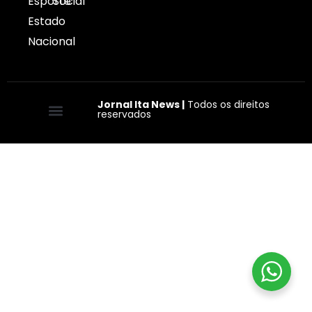
Esporte
Social
Estado
Nacional
Jornal Ita News |
Todos os direitos
reservados
Quem somos