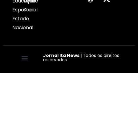
Educação
Saúde
Esporte
Social
Estado
Nacional
Jornal Ita News |
Todos os direitos
reservados
Quem somos