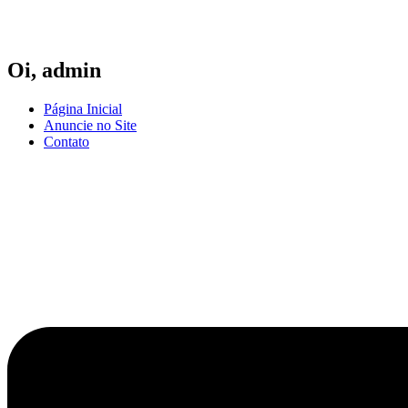
Ir
para
o
conteúdo
Oi,
admin
Página Inicial
Anuncie no Site
Contato