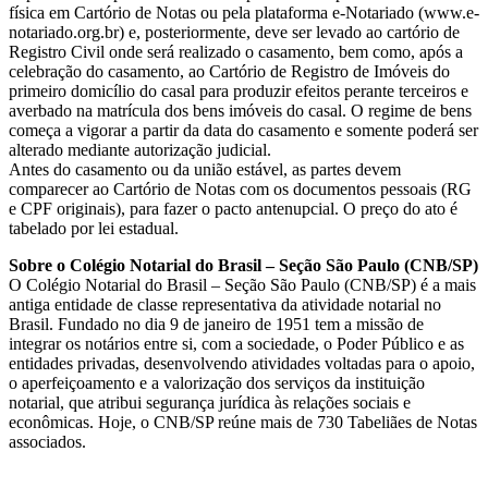
física em Cartório de Notas ou pela plataforma e-Notariado (www.e-
notariado.org.br) e, posteriormente, deve ser levado ao cartório de
Registro Civil onde será realizado o casamento, bem como, após a
celebração do casamento, ao Cartório de Registro de Imóveis do
primeiro domicílio do casal para produzir efeitos perante terceiros e
averbado na matrícula dos bens imóveis do casal. O regime de bens
começa a vigorar a partir da data do casamento e somente poderá ser
alterado mediante autorização judicial.
Antes do casamento ou da união estável, as partes devem
comparecer ao Cartório de Notas com os documentos pessoais (RG
e CPF originais), para fazer o pacto antenupcial. O preço do ato é
tabelado por lei estadual.
Sobre o Colégio Notarial do Brasil – Seção São Paulo (CNB/SP)
O Colégio Notarial do Brasil – Seção São Paulo (CNB/SP) é a mais
antiga entidade de classe representativa da atividade notarial no
Brasil. Fundado no dia 9 de janeiro de 1951 tem a missão de
integrar os notários entre si, com a sociedade, o Poder Público e as
entidades privadas, desenvolvendo atividades voltadas para o apoio,
o aperfeiçoamento e a valorização dos serviços da instituição
notarial, que atribui segurança jurídica às relações sociais e
econômicas. Hoje, o CNB/SP reúne mais de 730 Tabeliães de Notas
associados.