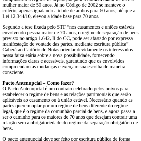
mulher maior de 50 anos. Já no Código de 2002 se manteve o
critério, apenas igualando a idade de ambos para 60 anos, até que a
Lei 12.344/10, elevou a idade base para 70 anos.
Segundo a tese fixada pelo STF “nos casamentos e uniões estáveis
envolvendo pessoa maior de 70 anos, o regime de separação de bens
previsto no artigo 1.642, II do CC, pode ser afastado por expressa
manifestação de vontade das partes, mediante escritura pública”.
Caberá ao Cartório de Notas orientar devidamente os interessados
nessa faixa etária sobre a nova possibilidade, fornecendo
informações claras e acessíveis, garantindo que os envolvidos
compreendam as mudanças e exerçam sua escolha de maneira
consciente.
Pacto Antenupcial – Como fazer?
O Pacto Antenupcial é um contrato celebrado pelos noivos para
estabelecer o regime de bens e as relações patrimoniais que serão
aplicáveis ao casamento ou à união estável. Necessário quando as
partes querem optar por um regime de bens diferente do regime
legal, que é o regime da comunhão parcial de bens, e agora passa a
ser o caminho para os maiores de 70 anos que desejam contrair uma
relação sem a obrigatoriedade do regime da separação obrigatória de
bens.
O pacto antenupcial deve ser feito por escritura pública de forma