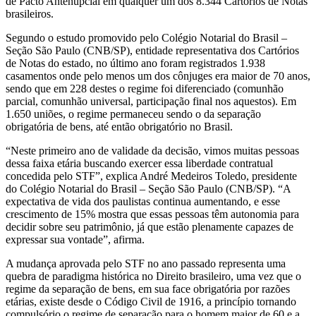
de Pacto Antenupcial em qualquer um dos 8.344 Cartórios de Notas
brasileiros.
Segundo o estudo promovido pelo Colégio Notarial do Brasil –
Seção São Paulo (CNB/SP), entidade representativa dos Cartórios
de Notas do estado, no último ano foram registrados 1.938
casamentos onde pelo menos um dos cônjuges era maior de 70 anos,
sendo que em 228 destes o regime foi diferenciado (comunhão
parcial, comunhão universal, participação final nos aquestos). Em
1.650 uniões, o regime permaneceu sendo o da separação
obrigatória de bens, até então obrigatório no Brasil.
“Neste primeiro ano de validade da decisão, vimos muitas pessoas
dessa faixa etária buscando exercer essa liberdade contratual
concedida pelo STF”, explica André Medeiros Toledo, presidente
do Colégio Notarial do Brasil – Seção São Paulo (CNB/SP). “A
expectativa de vida dos paulistas continua aumentando, e esse
crescimento de 15% mostra que essas pessoas têm autonomia para
decidir sobre seu patrimônio, já que estão plenamente capazes de
expressar sua vontade”, afirma.
A mudança aprovada pelo STF no ano passado representa uma
quebra de paradigma histórica no Direito brasileiro, uma vez que o
regime da separação de bens, em sua face obrigatória por razões
etárias, existe desde o Código Civil de 1916, a princípio tornando
compulsório o regime de separação para o homem maior de 60 e a