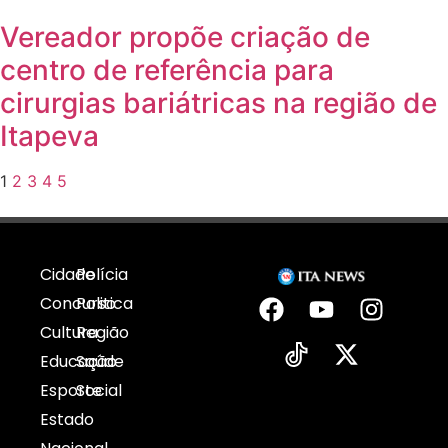
Vereador propõe criação de
centro de referência para
cirurgias bariátricas na região de
Itapeva
1
2
3
4
5
Cidade
Polícia
Concurso
Politica
Cultura
Região
Educação
Saúde
Esporte
Social
Estado