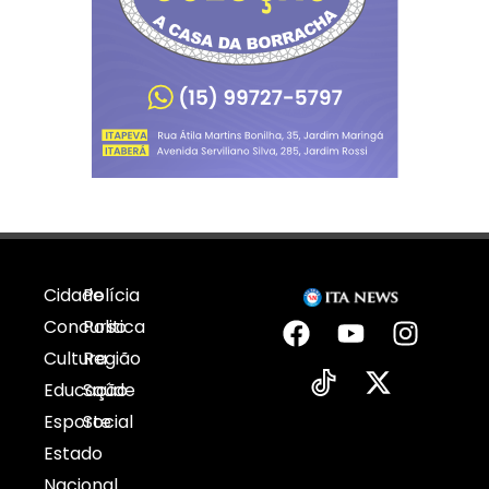
Cidade
Polícia
Concurso
Politica
Cultura
Região
Educação
Saúde
Esporte
Social
Estado
Nacional