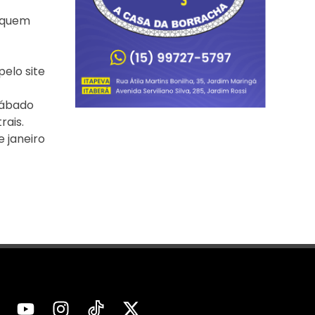
a quem
elo site
 sábado
rais.
e janeiro