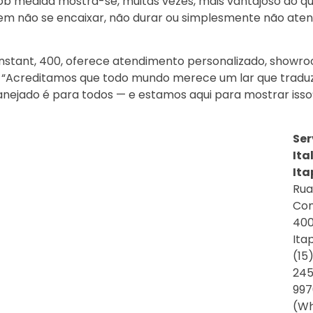
ob medida mostra-se, muitas vezes, mais vantajoso do q
m não se encaixar, não durar ou simplesmente não aten
Constant, 400, oferece atendimento personalizado, showr
. “Acreditamos que todo mundo merece um lar que tradu
lanejado é para todos — e estamos aqui para mostrar isso”,
Ser
Ita
It
Rua
Con
400
Ita
(15
245
997
(W