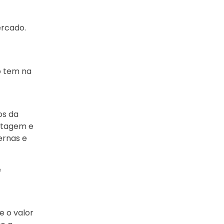
ercado.
o tem na
os da
ntagem e
ernas e
e
e o valor