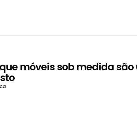
orque móveis sob medida são
sto
rca