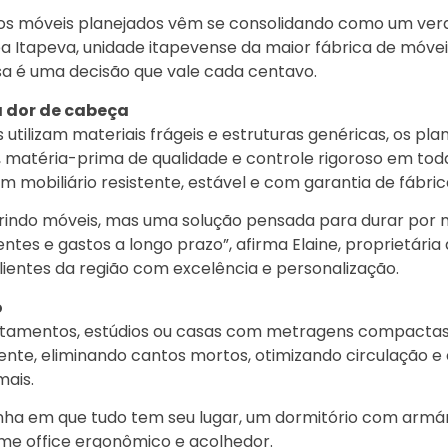
 os móveis planejados vêm se consolidando como um ver
ínea Itapeva, unidade itapevense da maior fábrica de móve
ssa é uma decisão que vale cada centavo.
á dor de cabeça
utilizam materiais frágeis e estruturas genéricas, os pla
, matéria-prima de qualidade e controle rigoroso em tod
mobiliário resistente, estável e com garantia de fábric
indo móveis, mas uma solução pensada para durar por m
ntes e gastos a longo prazo”, afirma Elaine, proprietária
clientes da região com excelência e personalização.
o
tamentos, estúdios ou casas com metragens compactas
nte, eliminando cantos mortos, otimizando circulação e
mais.
ozinha em que tudo tem seu lugar, um dormitório com armá
me office ergonômico e acolhedor.