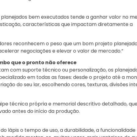
l
s planejados bem executados tende a ganhar valor no m
fisticação, características que impactam diretamente a
stidores reconhecem o peso que um bom projeto planejad
 acelerar negociações e elevar o valor de mercado.”
ombo que o pronto não oferece
m com suporte técnico ou personalização, os planejad
cializado em todas as fases: desde o projeto até a mo
iação do seu lar, escolhendo cores, texturas, divisões int
quipe técnica própria e memorial descritivo detalhado, qu
vado antes do início da produção.
do lápis o tempo de uso, a durabilidade, a funcionalidade 