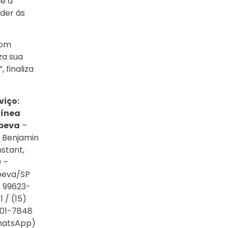
ue a
der às
oom
za sua
 finaliza
viço:
línea
apeva
–
 Benjamin
stant,
 –
peva/SP
) 99623-
1 / (15)
01-7848
hatsApp)