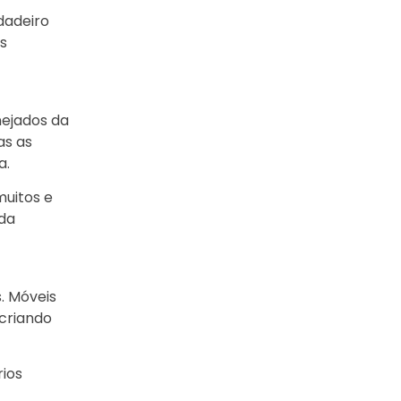
dadeiro
is
nejados da
as as
a.
uitos e
 da
. Móveis
 criando
rios