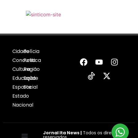
Cidade
Polícia
Concurso
Politica
Cultura
Região
Educação
Saúde
Esporte
Social
Estado
Nacional
Jornal Ita News |
Todos os direitos
reservados