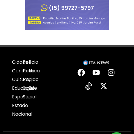
Cidade
Polícia
Concurso
Politica
Cultura
Região
Educação
Saúde
Esporte
Social
Estado
Nacional