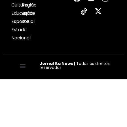
Cultura
Região
Educação
Saúde
Esporte
Social
Estado
Nacional
Jornal Ita News |
Todos os direitos
reservados
Quem somos