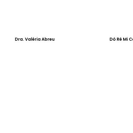
Dra. Valéria Abreu
Dó Ré Mi 