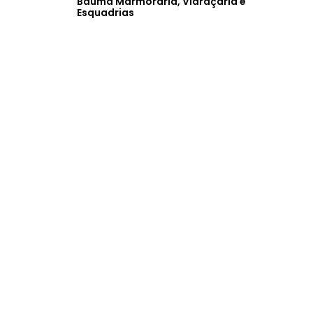
Bauma Marmoraria, Vidraçaria e
Esquadrias